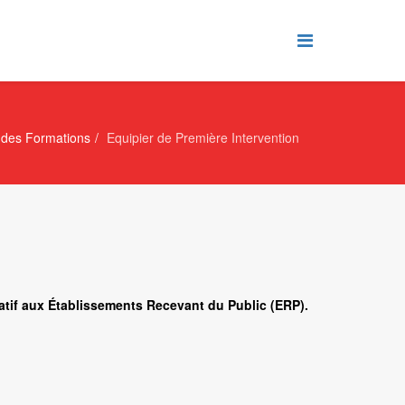
 des Formations
Equipier de Première Intervention
elatif aux Établissements Recevant du Public (ERP).